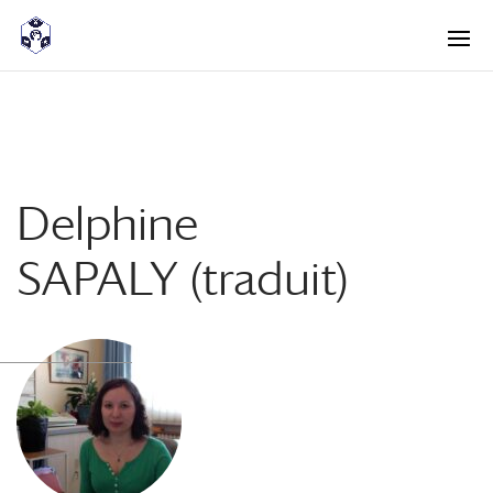
<! -- Pour avoir les accordéons fermés par défaut -->
Delphine
SAPALY (traduit)