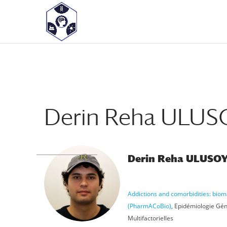
<! -- Pour avoir les accordéons fermés par défaut -->
Derin Reha ULUSOY
Derin Reha ULUSO
Addictions and comorbidities: bi
(PharmACoBio)
,
Epidémiologie Gén
Multifactorielles