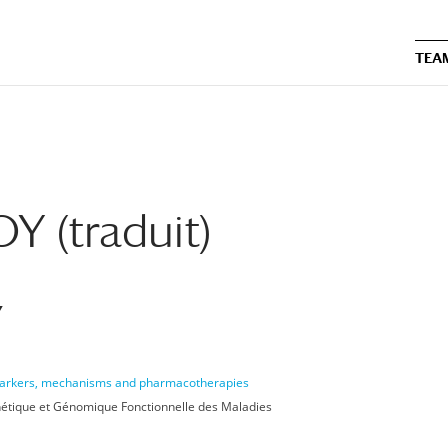
TEA
 (traduit)
Y
omarkers, mechanisms and pharmacotherapies
étique et Génomique Fonctionnelle des Maladies