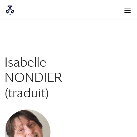
<! -- Pour avoir les accordéons fermés par défaut -->
Isabelle
NONDIER
(traduit)