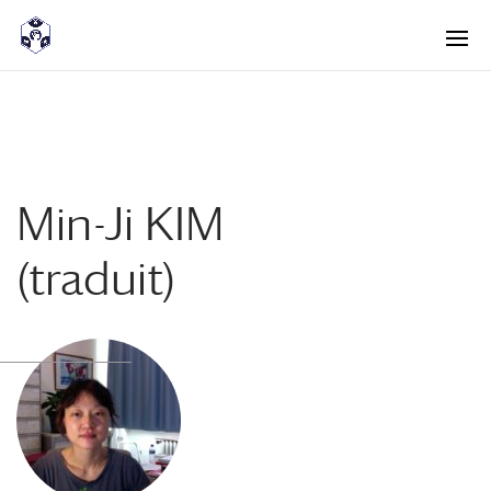
<! -- Pour avoir les accordéons fermés par défaut -->
Min-Ji KIM
(traduit)