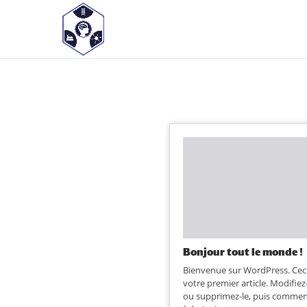
<! -- Pour avoir les accordéons fermés par défaut -->
Bonjour tout le monde !
Bienvenue sur WordPress. Ceci
votre premier article. Modifiez
ou supprimez-le, puis comme