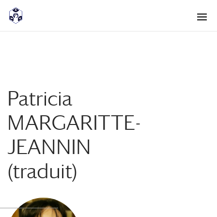
<! -- Pour avoir les accordéons fermés par défaut -->
Patricia
MARGARITTE-
JEANNIN
(traduit)